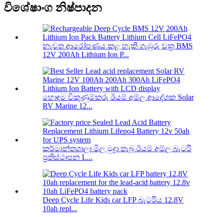
විශේෂාංග නිෂ්පාදන
නැවත ආරෝපණය කළ හැකි ගැඹුරු චක්‍ර BMS
12V 200Ah Lithium Ion P...
හොඳම විකුණුම්කරු ඊයම් අම්ල ආදේශක Solar
RV Marine 12...
කර්මාන්තශාලා මිල මුද්‍රා තැබූ ඊයම් අම්ල බැටරි
ප්‍රතිස්ථාපන L...
Deep Cycle Life Kids car LFP බැටරිය 12.8V
10ah repl...