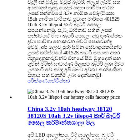
විදුලි දත් බුරුසු, මවුස් බැටරි, ෆ්ලෑෂ් ලයිට් සහ
අනෙකුත් සුදුසු යෙදුම් සඳහා භාවිතා කරන
උසස් තත්ත්වයේ 3.2v නාමික වෝල්ටීයතා
15ah නාමික ධාරිතාව ප්‍රධාන මාර්ගය 40152S
10ah 3.2v lifepo4 කාර් බැටරි සෛල
සපයන්නෙමු. සැබෑ ධාරිතාව සහිත උසස්
තත්ත්වයේ මාන බැටරි සෛල, අඩු ගුණාත්මක
ද්‍රව්‍ය භාවිතා නොකරන බවට පොරොන්දු
වෙමු. අපි ලොව පුරා සිටින සේවාදායකයින්ට
උසස් තත්ත්වයේ 40152S බැටරි සපයන අතර
ගනුදෙනුකරුවන්ට චීනයේ සිට මුහුදෙන් සහ
ගුවන් මගින් සාධාරණ මිලකට බැටරි ලබා දීමට
උපකාරී වේ.තවද අපි ඔබට අවශ්‍ය තාක්ෂණික
සහාය සහ වගකීම් ලබා දෙන්නෙමු!
පරීක්ෂණයක්
විස්තර
China 3.2v 10ah headway 38120
38120S 10ah 3.2v lifepo4 කාර් බැටරි
සෛල කර්මාන්තශාලා මිල
අපි LED ආලෝකය, වීදි ආලෝකය, බැටරි