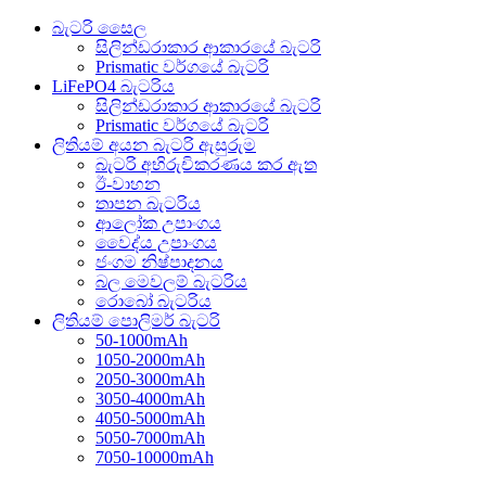
බැටරි සෛල
සිලින්ඩරාකාර ආකාරයේ බැටරි
Prismatic වර්ගයේ බැටරි
LiFePO4 බැටරිය
සිලින්ඩරාකාර ආකාරයේ බැටරි
Prismatic වර්ගයේ බැටරි
ලිතියම් අයන බැටරි ඇසුරුම
බැටරි අභිරුචිකරණය කර ඇත
ඊ-වාහන
තාපන බැටරිය
ආලෝක උපාංගය
වෛද්ය උපාංගය
ජංගම නිෂ්පාදනය
බල මෙවලම් බැටරිය
රොබෝ බැටරිය
ලිතියම් පොලිමර් බැටරි
50-1000mAh
1050-2000mAh
2050-3000mAh
3050-4000mAh
4050-5000mAh
5050-7000mAh
7050-10000mAh