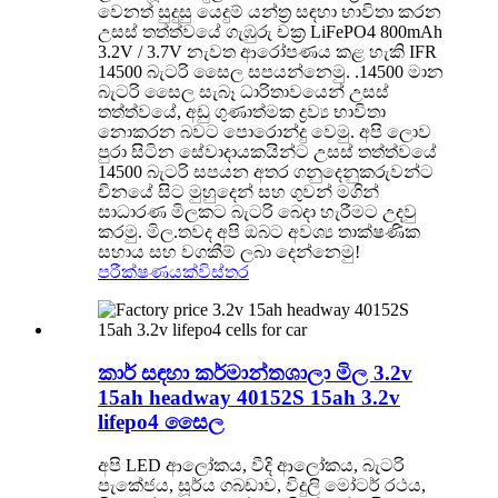
වෙනත් සුදුසු යෙදුම් යන්ත්‍ර සඳහා භාවිතා කරන
උසස් තත්ත්වයේ ගැඹුරු චක්‍ර LiFePO4 800mAh
3.2V / 3.7V නැවත ආරෝපණය කළ හැකි IFR
14500 බැටරි සෛල සපයන්නෙමු. .14500 මාන
බැටරි සෛල සැබෑ ධාරිතාවයෙන් උසස්
තත්ත්වයේ, අඩු ගුණාත්මක ද්‍රව්‍ය භාවිතා
නොකරන බවට පොරොන්දු වෙමු. අපි ලොව
පුරා සිටින සේවාදායකයින්ට උසස් තත්ත්වයේ
14500 බැටරි සපයන අතර ගනුදෙනුකරුවන්ට
චීනයේ සිට මුහුදෙන් සහ ගුවන් මගින්
සාධාරණ මිලකට බැටරි බෙදා හැරීමට උදවු
කරමු. මිල.තවද අපි ඔබට අවශ්‍ය තාක්ෂණික
සහාය සහ වගකීම් ලබා දෙන්නෙමු!
පරීක්ෂණයක්
විස්තර
කාර් සඳහා කර්මාන්තශාලා මිල 3.2v
15ah headway 40152S 15ah 3.2v
lifepo4 සෛල
අපි LED ආලෝකය, වීදි ආලෝකය, බැටරි
පැකේජය, සූර්ය ගබඩාව, විදුලි මෝටර් රථය,