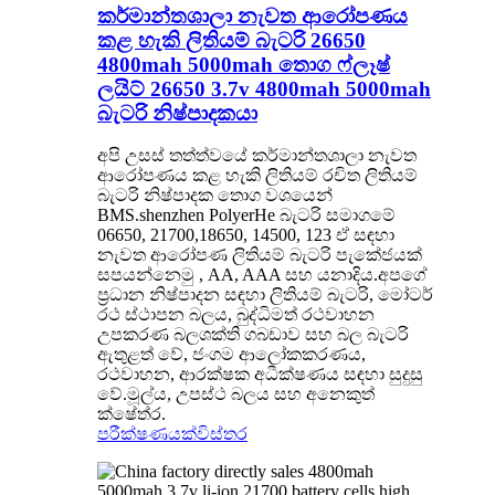
කර්මාන්තශාලා නැවත ආරෝපණය
කළ හැකි ලිතියම් බැටරි 26650
4800mah 5000mah තොග ෆ්ලෑෂ්
ලයිට් 26650 3.7v 4800mah 5000mah
බැටරි නිෂ්පාදකයා
අපි උසස් තත්ත්වයේ කර්මාන්තශාලා නැවත
ආරෝපණය කළ හැකි ලිතියම් රචිත ලිතියම්
බැටරි නිෂ්පාදක තොග වශයෙන්
BMS.shenzhen PolyerHe බැටරි සමාගමේ
06650, 21700,18650, 14500, 123 ඒ සඳහා
නැවත ආරෝපණ ලිතියම් බැටරි පැකේජයක්
සපයන්නෙමු , AA, AAA සහ යනාදිය.අපගේ
ප්‍රධාන නිෂ්පාදන සඳහා ලිතියම් බැටරි, මෝටර්
රථ ස්ථාපන බලය, බුද්ධිමත් රථවාහන
උපකරණ බලශක්ති ගබඩාව සහ බල බැටරි
ඇතුළත් වේ, ජංගම ආලෝකකරණය,
රථවාහන, ආරක්ෂක අධීක්ෂණය සඳහා සුදුසු
වේ.මූල්ය, උපස්ථ බලය සහ අනෙකුත්
ක්ෂේත්ර.
පරීක්ෂණයක්
විස්තර