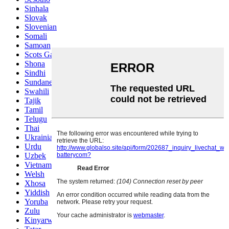
Sinhala
Slovak
Slovenian
Somali
Samoan
Scots Gaelic
Shona
Sindhi
Sundanese
Swahili
Tajik
Tamil
Telugu
Thai
Ukrainian
Urdu
Uzbek
Vietnamese
Welsh
Xhosa
Yiddish
Yoruba
Zulu
Kinyarwanda