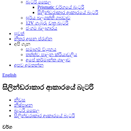
බැටරි සෛල
Prismatic වර්ගයේ බැටරි
සිලින්ඩරාකාර ආකාරයේ බැටරි
සූර්ය බලශක්ති ගබඩාව
12V ගැඹුරු චක්‍ර බැටරි
ජංගම බලාගාරය
පුවත්
නිතර අසන ප්රශ්න
අපි ගැන
සමාගම් ව්යුහය
තත්ත්ව පාලන ක්රියාවලිය
අපේ කර්මාන්ත ශාලාව
අපව අමතන්න
English
සිලින්ඩරාකාර ආකාරයේ බැටරි
නිවස
නිෂ්පාදන
බැටරි සෛල
සිලින්ඩරාකාර ආකාරයේ බැටරි
වර්ග