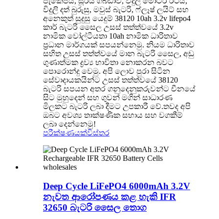
පැකේජය, සූර්ය ගබඩාව, විදුලි මෝටර් රථය,
විදුලි දත් බුරුසු, මවුස් බැටරි, ෆ්ලෑෂ් ලයිට් සහ
අනෙකුත් සුදුසු යෙදුම් 38120 10ah 3.2v lifepo4
කාර් බැටරි සෛල උසස් තත්ත්වයේ 3.2v
නාමික වෝල්ටීයතා 10ah නාමික ධාරිතාව
ප්‍රධාන මාර්ගයක් සපයන්නෙමු. නියම ධාරිතාව
සහිත උසස් තත්ත්වයේ මාන බැටරි සෛල, අඩු
ගුණාත්මක ද්‍රව්‍ය භාවිතා නොකරන බවට
පොරොන්දු වෙමු. අපි ලොව පුරා සිටින
සේවාදායකයින්ට උසස් තත්ත්වයේ 38120
බැටරි සපයන අතර ගනුදෙනුකරුවන්ට චීනයේ
සිට මුහුදෙන් සහ ගුවන් මගින් සාධාරණ
මිලකට බැටරි ලබා දීමට උපකාරී වේ.තවද අපි
ඔබට අවශ්‍ය තාක්ෂණික සහාය සහ වගකීම්
ලබා දෙන්නෙමු!
පරීක්ෂණයක්
විස්තර
Deep Cycle LiFePO4 6000mAh 3.2V
නැවත ආරෝපණය කළ හැකි IFR
32650 බැටරි සෛල තොග