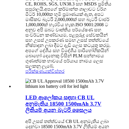
CE, ROHS, SGS, UN38.3 සහ MSDS ප්‍රමිතිය
සපුරාලයි.අපගේ කර්මාන්ත ශාලාවට වර්ග
මීටර් 10,000ක භූමි ප්‍රමාණයක් ඇත, අපට
මාසිකව බැටරි 2,000,000ක් සහ බැටරි චාජර්
1,000,000ක් හැරවිය හැක.ISO 9001:2008 ට
අනුව අපි ඔබට වෘත්තීය පර්යේෂණ සහ
සංවර්ධන කණ්ඩායම, පළපුරුදු සේවකයින්
සහ උසස් උපකරණ සමඟ උසස් තත්ත්වයේ
නිෂ්පාදන ලබා දීමට දැඩි ලෙස කටයුතු කරමු.
අපගේ දේශීය සහ විදේශීය පාරිභෝගිකයින්
බොහෝ දෙනෙකු විසින් PLM සන්නාමය
ගුණාත්මක භාවයේ පර්යාය නාමය ලෙස
සලකනු ලැබේ.
පරීක්ෂණයක්
විස්තර
LED ආලෝකය සඳහා CB UL
අනුමැතිය 18500 1500mAh 3.7V
ලිතියම් අයන බැටරි සෛලය
අපි උසස් තත්ත්වයේ CB UL අනුමැතිය ලබා
දෙනවා 18500 1500mAh 3.7V ලිතියම් අයන