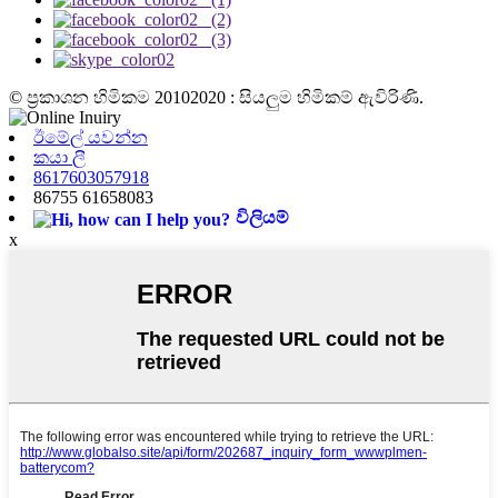
© ප්‍රකාශන හිමිකම 20102020 : සියලුම හිමිකම් ඇවිරිණි.
ඊමේල් යවන්න
කයා ලී
8617603057918
86755 61658083
විලියම්
x