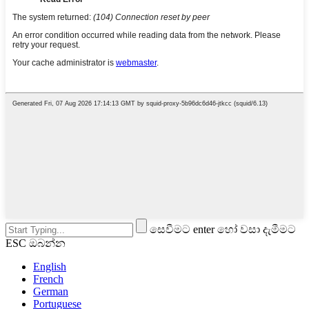
සෙවීමට enter හෝ වසා දැමීමට
ESC ඔබන්න
English
French
German
Portuguese