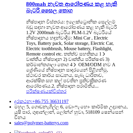
800mah නැවත ආරෝපණය කළ හැකි
බැටරි සෛල තොග
නිෂ්පාදන විස්තරය: ඉලෙක්ට්‍රොනික සෙල්ලම්
බඩු සඳහා නැවත ආරෝපණය කළ හැකි බැටරි
1.2V 2000mah බැටරිය PLM-1.2V බැටරියේ
නිෂ්පාදනය හඳුන්වාදීම: Mini Car , Electric
Toys, Battery pack, Solar storage, Electric Car,
Electric toothbrush, Mouse battery, Flashlight,
Remote control etc. තත්ත්ව සහතිකය 1）
වෘත්තීය නිෂ්පාදන 2) වෘත්තීය පරීක්ෂණ 3)
කර්මාන්තශාලා තොග 4） OEM/ODM නව A
ශ්‍රේණියේ නිෂ්පාදන සාදරයෙන් පිළිගනිමු,
ස්ථාවර කාර්ය සාධනය, සැබෑ ධාරිතාව,
ආරක්ෂිත සහ කල් පවතින ප්‍රතිචක්‍රීකරණ
ආරෝපණය.2. නිෂ්පාදන පරාමිතිය...
පරීක්ෂණයක්
විස්තර
දුරකථන:+86-755 36631197
මහල 5, ගොඩනැගිල්ල 6, ඩොංෆැංහොං කාර්මික උද්‍යානය,
යුෂි පාර, ගුආන්ලාන්, ලෝන්ග් හුවා, 518109 ෂෙන්සෙන්
චීනය
sales@polymer-batterys.com