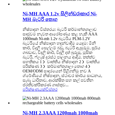
Ni-MH AAA 1.2v සිලින්ඩරාකාර Ni-
MH බැටරි තොග
නිෂ්පාදන විස්තරය: බැටරි කර්මාන්තශාලාව
සෘජුවම නැවත ආරෝපණය කළ හැකි AAA
1000mah Ni-mh 1.2v බැටරිය PLM-1.2V
බැටරියේ නිෂ්පාදන හඳුන්වාදීම යෙදුම: මිනි
කාර්, විදුලි සෙල්ලම් බඩු, බැටරි ඇසුරුම, සූර්ය
ගබඩාව, විදුලි කාර්, විදුලි දත් බුරුසු, මූසික
බැටරි, ෆ්ලෑෂ් දුරස්ථ පාලනය ආදිය. තත්ත්ව
සහතිකය 1） වෘත්තීය නිෂ්පාදන 2） වෘත්තීය
පරීක්ෂණ 3） කර්මාන්තශාලා තොග 4）
OEM/ODM සාදරයෙන් පිළිගනිමු නව A
ශ්රේණියේ නිෂ්පාදන, ස්ථාවර කාර්ය සාධනය,
සැබෑ ධාරිතාව, ආරක්ෂිත සහ කල් පවතින
ප්රතිචක්රීකරණ ගාස්තුව...
පරීක්ෂණයක්
විස්තර
Ni-MH 2.3AAA 1200mah 1000mah