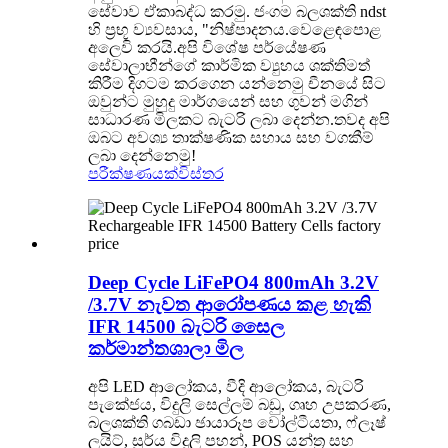
සේවාව ඒකාබද්ධ කරමු. ජංගම බලශක්ති ndst
හි ප්‍රභූ ව්‍යවසාය, "නිෂ්පාදනය.වෙළෙඳපොළ
අලෙවි කරයි.අපි විශේෂ පර්යේෂණ
සේවාලාභීන්ගේ කාර්මික ව්‍යුහය ශක්තිමත්
කිරීම දිගටම කරගෙන යන්නෙමු චීනයේ සිට
ඔවුන්ට මුහුදු මාර්ගයෙන් සහ ගුවන් මගින්
සාධාරණ මිලකට බැටරි ලබා දෙන්න.තවද අපි
ඔබට අවශ්‍ය තාක්ෂණික සහාය සහ වගකීම්
ලබා දෙන්නෙමු!
පරීක්ෂණයක්
විස්තර
Deep Cycle LiFePO4 800mAh 3.2V
/3.7V නැවත ආරෝපණය කළ හැකි
IFR 14500 බැටරි සෛල
කර්මාන්තශාලා මිල
අපි LED ආලෝකය, වීදි ආලෝකය, බැටරි
පැකේජය, විදුලි සෙල්ලම් බඩු, ගෘහ උපකරණ,
බලශක්ති ගබඩා ඡායාරූප වෝල්ටීයතා, ෆ්ලෑෂ්
ලයිට්, සූර්ය විදුලි පහන්, POS යන්ත්‍ර සහ