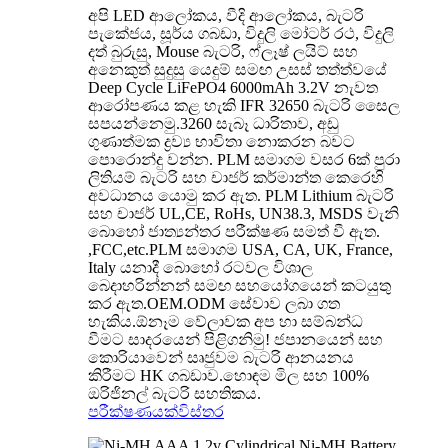
අපි LED ආලෝකය, වීදි ආලෝකය, බැටරි
පැකේජය, සූර්ය ගබඩා, විදුලි මෝටර් රථ, විදුලි
දත් බුරුසු, Mouse බැටරි, ෆ්ලෑෂ් ලයිට් සහ
අනෙකුත් සුදුසු යෙදුම් සමඟ උසස් තත්ත්වයේ
Deep Cycle LiFePO4 6000mAh 3.2V නැවත
ආරෝපණය කළ හැකි IFR 32650 බැටරි සෛල
සපයන්නෙමු.3260 සැබෑ ධාරිතාව, අඩු
ගුණාත්මක ද්‍රව්‍ය භාවිතා නොකරන බවට
පොරොන්දු වන්න. PLM සමාගම වසර 6ක් පුරා
ලිතියම් බැටරි සහ චාජර් කර්මාන්ත කෙරෙහි
අවධානය යොමු කර ඇත. PLM Lithium බැටරි
සහ චාජර් UL,CE, RoHs, UN38.3, MSDS වැනි
බොහෝ ජාත්‍යන්තර පරීක්ෂණ සමත් වී ඇත.
,FCC,etc.PLM සමාගම USA, CA, UK, France,
Italy යනාදී බොහෝ රටවල විශාල
බෙදාහරින්නන් සමඟ සහයෝගයෙන් කටයුතු
කර ඇත.OEM.ODM සේවාව ලබා ගත
හැකිය.ඕනෑම වේලාවක අප හා සම්බන්ධ
වීමට සාදරයෙන් පිළිගනිමු! ජපානයෙන් සහ
කොරියාවෙන් සෘජුවම බැටරි ආනයනය
කිරීමට HK ගබඩාව.හොඳම මිල සහ 100%
ඔරිජිනල් බැටරි සහතිකය.
පරීක්ෂණයක්
විස්තර