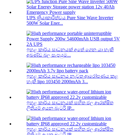
UPS ක්‍රියාකාරීත්වය Pure Sine Wave Inverter
500W Solar Ener...
ඉහළ කාර්ය සාධනයක් අතේ ගෙන යා හැකි
අඛණ්ඩ බල සැපයුම...
ඉහළ කාර්ය සාධනය නැවත ආරෝපණය කළ
හැකි lipo 103450 2000mAh 3...
ඉහළ කාර්ය සාධනයක් සහිත ජල ආරක්ෂිත
ලිතියම් අයන බැටරි IP...
ඉහළ කාර්ය සාධනයක් සහිත ජල ආරක්ෂිත
ලිතියම් අයන බැටරි IP...