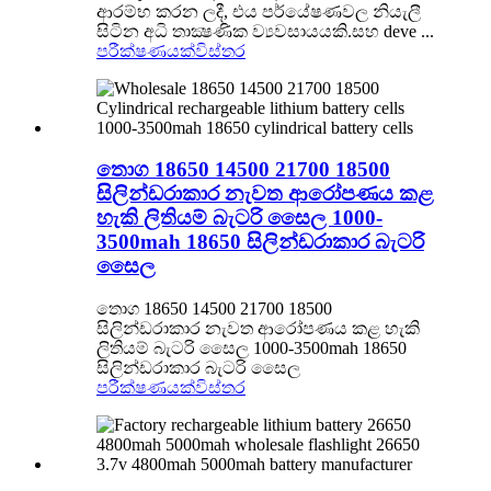
ආරම්භ කරන ලදී, එය පර්යේෂණවල නියැලී
සිටින අධි තාක්‍ෂණික ව්‍යවසායයකි.සහ deve ...
පරීක්ෂණයක්
විස්තර
තොග 18650 14500 21700 18500
සිලින්ඩරාකාර නැවත ආරෝපණය කළ
හැකි ලිතියම් බැටරි සෛල 1000-
3500mah 18650 සිලින්ඩරාකාර බැටරි
සෛල
තොග 18650 14500 21700 18500
සිලින්ඩරාකාර නැවත ආරෝපණය කළ හැකි
ලිතියම් බැටරි සෛල 1000-3500mah 18650
සිලින්ඩරාකාර බැටරි සෛල
පරීක්ෂණයක්
විස්තර