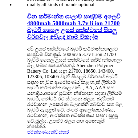
චීන කර්මාන්ත ශාලාව සෘජුවම අලෙවි
4800mah 5000mah 3.7v li-ion 21700
බැටරි සෛල උසස් තත්ත්වයේ සියලු
වර්ගවල වෙළඳ නාම විකල්ප
අපි උසස් තත්ත්වයේ බැටරි කර්මාන්තශාලාව
සෘජුවම විකුණුම් 5000mah 3.7v li-ion 21700
බැටරි සෛල උසස් තත්ත්වයේ කර්මාන්තශාලා
මිල සමඟ සපයන්නෙමු.Shenzhen Polymer
Battery Co. Ltd යනු 21700, 18650, 143400,
123305, 103405 වැනි සියලුම වර්ගයේ බැටරි
සඳහා නැවත ආරෝපණය කළ හැකි ලිතියම්
බැටරි කර්මාන්ත ශාලාවකි. , AA, AAA සහ
යනාදිය.අපගේ ප්‍රධාන නිෂ්පාදන සඳහා ලිතියම්
බැටරි, මෝටර් රථ ස්ථාපන බලය, බුද්ධිමත්
රථවාහන උපකරණ බලශක්ති ගබඩාව සහ බල
බැටරි ඇතුළත් වේ, ජංගම ආලෝකකරණය,
රථවාහන, ආරක්ෂක අධීක්ෂණය සඳහා සුදුසු
වේ.මූල්ය, උපස්ථ බලය සහ අනෙකුත්
ක්ෂේත්ර.
පරීක්ෂණයක්
විස්තර