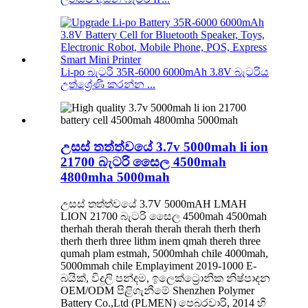
Li-po බැටරි 35R-6000 6000mAh 3.8V බැටරිය
උත්ශ්‍රේණි කරන්න ...
උසස් තත්ත්වයේ 3.7v 5000mah li ion
21700 බැටරි සෛල 4500mah
4800mha 5000mah
උසස් තත්ත්වයේ 3.7V 5000mAH LMAH
LION 21700 බැටරි සෛල 4500mah 4500mah
therhah therah therah therah therah therh therh
therh therh three lithm inem qmah thereh three
qumah plam estmah, 5000mhah chile 4000mah,
5000mmah chile Emplayiment 2019-1000 E-
බයික්, විදුලි පන්දම, ඉලෙක්ට්‍රොනික නිෂ්පාදන
OEM/ODM පිළිගැනීමේ Shenzhen Polymer
Battery Co.,Ltd (PLMEN) පෙබරවාරි, 2014 හි