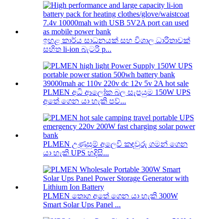
ඉහළ කාර්ය සාධනයක් සහ විශාල ධාරිතාවක්
සහිත li-ion බැටරි p...
PLMEN අධි ආලෝක බල සැපයුම 150W UPS
අතේ ගෙන යා හැකි පව්...
PLMEN උණුසුම් අලෙවි කඳවුරු ගමන් ගෙන
යා හැකි UPS හදිසි...
PLMEN තොග අතේ ගෙන යා හැකි 300W
Smart Solar Ups Panel ...