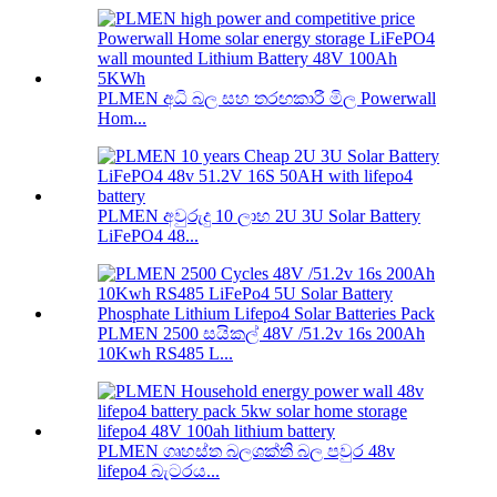
PLMEN අධි බල සහ තරඟකාරී මිල Powerwall
Hom...
PLMEN අවුරුදු 10 ලාභ 2U 3U Solar Battery
LiFePO4 48...
PLMEN 2500 සයිකල් 48V /51.2v 16s 200Ah
10Kwh RS485 L...
PLMEN ගෘහස්ත බලශක්ති බල පවුර 48v
lifepo4 බැටරය...