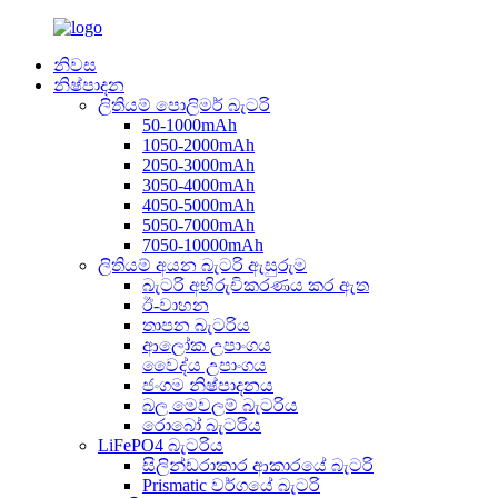
නිවස
නිෂ්පාදන
ලිතියම් පොලිමර් බැටරි
50-1000mAh
1050-2000mAh
2050-3000mAh
3050-4000mAh
4050-5000mAh
5050-7000mAh
7050-10000mAh
ලිතියම් අයන බැටරි ඇසුරුම
බැටරි අභිරුචිකරණය කර ඇත
ඊ-වාහන
තාපන බැටරිය
ආලෝක උපාංගය
වෛද්ය උපාංගය
ජංගම නිෂ්පාදනය
බල මෙවලම් බැටරිය
රොබෝ බැටරිය
LiFePO4 බැටරිය
සිලින්ඩරාකාර ආකාරයේ බැටරි
Prismatic වර්ගයේ බැටරි