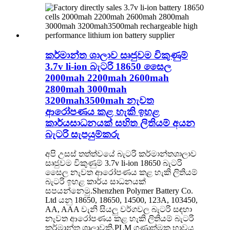
කර්මාන්ත ශාලාව සෘජුවම විකුණුම්
3.7v li-ion බැටරි 18650 සෛල
2000mah 2200mah 2600mah
2800mah 3000mah
3200mah3500mah නැවත
ආරෝපණය කළ හැකි ඉහළ
කාර්යසාධනයක් සහිත ලිතියම් අයන
බැටරි සැපයුම්කරු
අපි උසස් තත්ත්වයේ බැටරි කර්මාන්තශාලාව
සෘජුවම විකුණුම් 3.7v li-ion 18650 බැටරි
සෛල නැවත ආරෝපණය කළ හැකි ලිතියම්
බැටරි ඉහළ කාර්ය සාධනයක්
සපයන්නෙමු.Shenzhen Polymer Battery Co.
Ltd යනු 18650, 18650, 14500, 123A, 103450,
AA, AAA වැනි සියලු වර්ගවල බැටරි සඳහා
නැවත ආරෝපණය කළ හැකි ලිතියම් බැටරි
කර්මාන්ත ශාලාවකි.PLM ගුණාත්මක භාවය