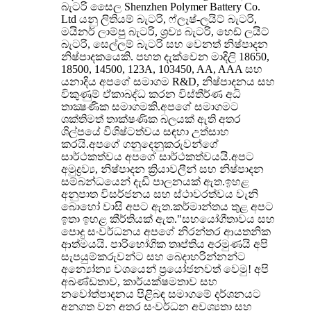
බැටරි සෛල Shenzhen Polymer Battery Co.
Ltd යනු ලිතියම් බැටරි, ෆ්ලෑෂ්-ලයිට් බැටරි,
මයිනර් ලාම්පු බැටරි, ශ්‍රව්‍ය බැටරි, හෙඩ් ලයිට්
බැටරි, සෙල්ලම් බැටරි සහ වෙනත් නිෂ්පාදන
නිෂ්පාදකයෙකි. පහත දැක්වෙන මාදිලි 18650,
18500, 14500, 123A, 103450, AA, AAA සහ
යනාදිය අපගේ සමාගම R&D, නිෂ්පාදනය සහ
විකුණුම් ඒකාබද්ධ කරන විස්තීර්ණ අධි
තාක්‍ෂණික සමාගමකි.අපගේ සමාගමට
ශක්තිමත් තාක්ෂණික බලයක් ඇති අතර
ශිල්පයේ විශිෂ්ටත්වය සඳහා උත්සාහ
කරයි.අපගේ ගනුදෙනුකරුවන්ගේ
සාර්ථකත්වය අපගේ සාර්ථකත්වයයි.අපට
අමුද්‍රව්‍ය, නිෂ්පාදන ක්‍රියාවලීන් සහ නිෂ්පාදන
සම්බන්ධයෙන් දැඩි පාලනයක් ඇත.ඉහළ
අනුපාත විසර්ජනය සහ ස්ථාවරත්වය වැනි
බොහෝ වාසි අපට ඇත.කර්මාන්තය තුළ අපට
ඉතා ඉහළ කීර්තියක් ඇත."සහයෝගීතාවය සහ
පොදු සංවර්ධනය අපගේ නිරන්තර ආයතනික
ආත්මයයි. පාරිභෝගික තෘප්තිය අරමුණයි අපි
සැපයුම්කරුවන්ට සහ බෙදාහරින්නන්ට
අන්‍යෝන්‍ය වශයෙන් ප්‍රයෝජනවත් වෙමු! අපි
අඛණ්ඩතාව, කාර්යක්ෂමතාව සහ
නවෝත්පාදනය පිළිබඳ සමාගමේ දර්ශනයට
අනුගත වන අතර සංවර්ධන අවශ්‍යතා සහ